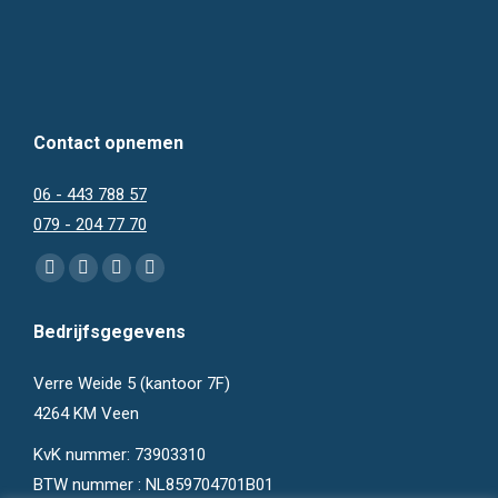
Contact opnemen
06 - 443 788 57
079 - 204 77 70
Vind ons op:
Facebook
Instagram
Mail
WhatsApp
page
page
page
page
Bedrijfsgegevens
opens
opens
opens
opens
in
in
in
in
Verre Weide 5 (kantoor 7F)
new
new
new
new
4264 KM Veen
window
window
window
window
KvK nummer: 73903310
BTW nummer : NL859704701B01